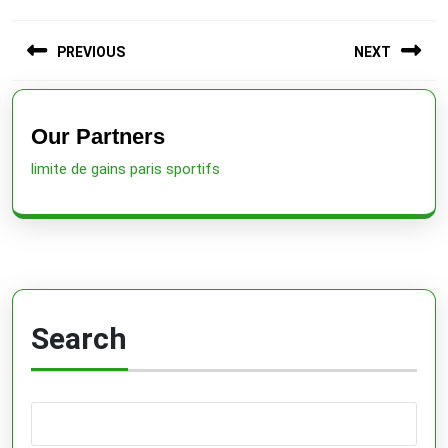
Post
PREVIOUS
NEXT
navigation
Previous
Next
post:
post:
Our Partners
limite de gains paris sportifs
Search