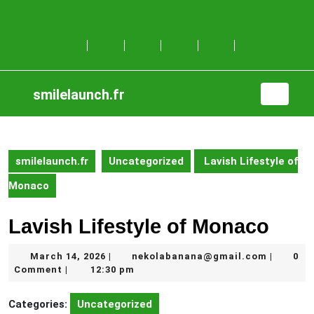
Skip
to
content
Skip
to
content
smilelaunch.fr
Open
Button
smilelaunch.fr
Uncategorized
Lavish Lifestyle of
Monaco
Lavish Lifestyle of Monaco
March
nekolab
March 14, 2026
nekolabanana@gmail.com
0
|
|
14,
Comment
12:30 pm
|
2026
Categories:
Uncategorized