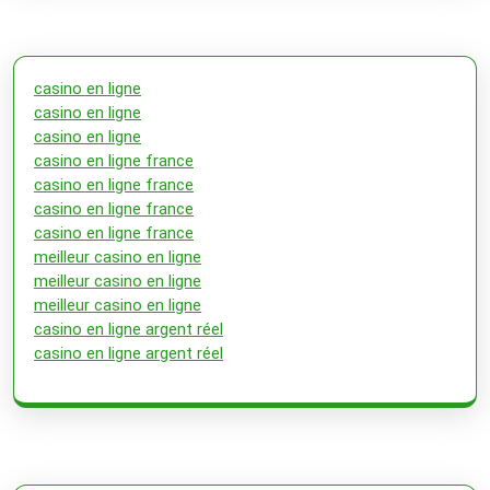
casino en ligne
casino en ligne
casino en ligne
casino en ligne france
casino en ligne france
casino en ligne france
casino en ligne france
meilleur casino en ligne
meilleur casino en ligne
meilleur casino en ligne
casino en ligne argent réel
casino en ligne argent réel