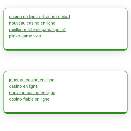
casino en ligne retrait immédiat
nouveau casino en ligne
meilleure site de paris sportif
plinko game avis
jouer au casino en ligne
casino en ligne
nouveau casino en ligne
casino fiable en ligne