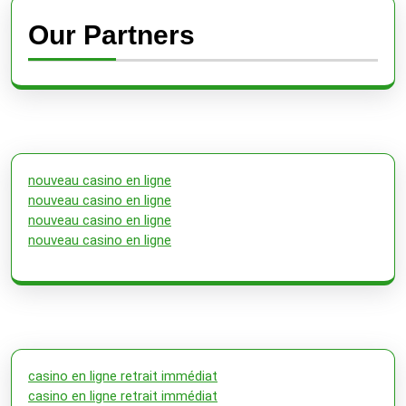
Our Partners
nouveau casino en ligne
nouveau casino en ligne
nouveau casino en ligne
nouveau casino en ligne
casino en ligne retrait immédiat
casino en ligne retrait immédiat