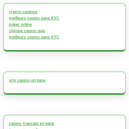
crypto casinos
meilleurs casino sans KYC
poker online
olympe casino avis
meilleurs casino sans KYC
site casino en ligne
casino francais en ligne