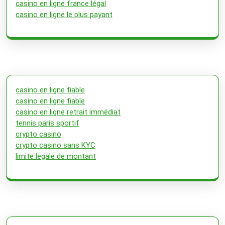
casino en ligne france légal
casino en ligne le plus payant
casino en ligne fiable
casino en ligne fiable
casino en ligne retrait immédiat
tennis paris sportif
crypto casino
crypto casino sans KYC
limite legale de montant