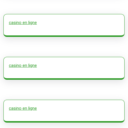
casino en ligne
casino en ligne
casino en ligne