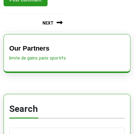
Post
NEXT
navigation
Next
post:
Our Partners
limite de gains paris sportifs
Search