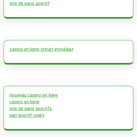
site de paris sportif
casino en ligne retrait immédiat
nouveau casino en ligne
casino en ligne
site de paris sportifs
pari sportif rugby