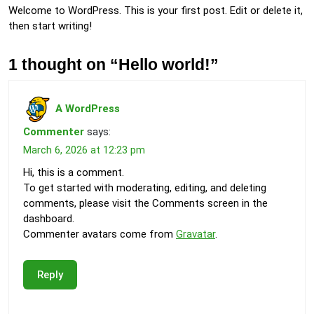
Welcome to WordPress. This is your first post. Edit or delete it,
then start writing!
1 thought on “Hello world!”
A WordPress
Commenter
says:
March 6, 2026 at 12:23 pm
Hi, this is a comment.
To get started with moderating, editing, and deleting
comments, please visit the Comments screen in the
dashboard.
Commenter avatars come from
Gravatar
.
Reply