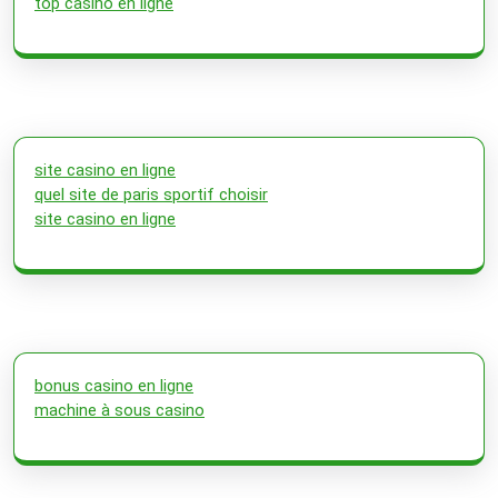
top casino en ligne
site casino en ligne
quel site de paris sportif choisir
site casino en ligne
bonus casino en ligne
machine à sous casino